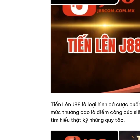
Tiến Lên J88 là loại hình cá cược cuốn
mức thưởng cao là điểm cộng của si
tìm hiểu thật kỹ những quy tắc.