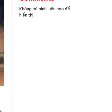
Không có bình luận nào để
hiển thị.