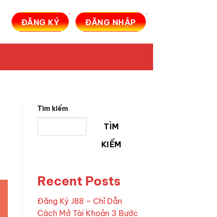
ĐĂNG KÝ
ĐĂNG NHẬP
Tìm kiếm
TÌM
KIẾM
Recent Posts
Đăng Ký J88 – Chỉ Dẫn
Cách Mở Tài Khoản 3 Bước