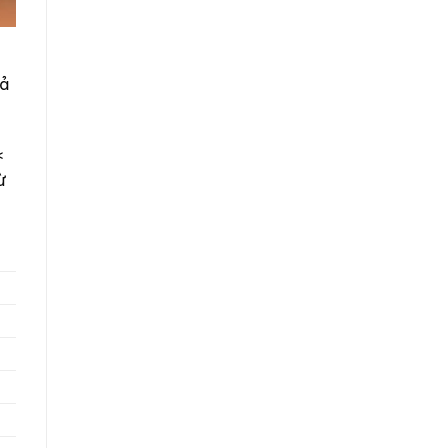
cả
<
ừ