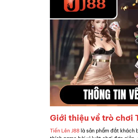
Giới thiệu về trò chơi
Tiến Lên J88
là sản phẩm đắt khách b