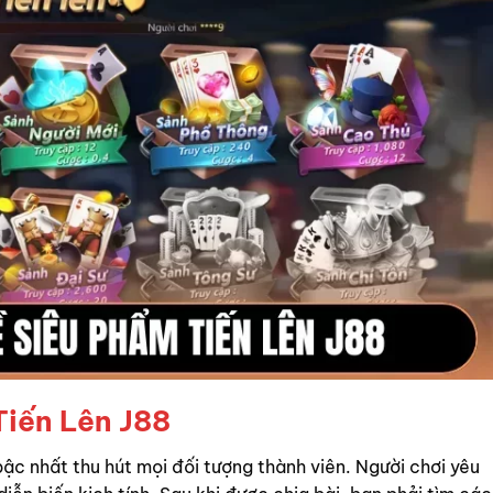
 Tiến Lên J88
ậc nhất thu hút mọi đối tượng thành viên. Người chơi yêu