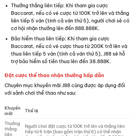
Thưởng thắng liên tiếp: Khi tham gia cược
Baccarat, nếu có vé cược từ 100K trở lên và thắng
liên tiếp 5 ván (tính cả ván thứ 5), người chơi sẽ có
cơ hội nhận thưởng lên đến 888.888K.
Bảo hiểm thua liên tiếp: Khi tham gia cược
Baccarat, nếu có vé cược thua từ 200K trở lên và
thua liên tiếp 5 ván (tính cả ván thứ 5), J88 sẽ hỗ
trợ bảo hiểm số tiền thua lên đến 38.888K.
Đặt cược thể thao nhận thưởng hấp dẫn
Chuyên mục khuyến mãi J88 cũng được áp dụng đối
với sảnh chơi thể thao như sau:
Khuyến
Thể lệ
mãi
Thưởng
Người chơi đặt cược từ 100K trở lên và thắng liên
thắng
tiếp từ 6 trận (bao gồm trận thứ 6) có thể nhận
liên