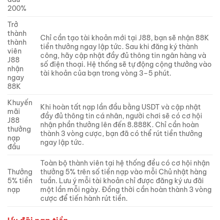
200%
Trở
thành
Chỉ cần tạo tài khoản mới tại J88, bạn sẽ nhận 88K
thành
tiền thưởng ngay lập tức. Sau khi đăng ký thành
viên
công, hãy cập nhật đầy đủ thông tin ngân hàng và
J88
số điện thoại. Hệ thống sẽ tự động cộng thưởng vào
nhận
tài khoản của bạn trong vòng 3–5 phút.
ngay
88K
Khuyến
Khi hoàn tất nạp lần đầu bằng USDT và cập nhật
mãi
đầy đủ thông tin cá nhân, người chơi sẽ có cơ hội
J88
nhận phần thưởng lên đến 8.888K. Chỉ cần hoàn
thưởng
thành 3 vòng cược, bạn đã có thể rút tiền thưởng
nạp
ngay lập tức.
đầu
Toàn bộ thành viên tại hệ thống đều có cơ hội nhận
Thưởng
thưởng 5% trên số tiền nạp vào mỗi Chủ nhật hàng
5% tiền
tuần. Lưu ý mỗi tài khoản chỉ được đăng ký ưu đãi
nạp
một lần mỗi ngày. Đồng thời cần hoàn thành 3 vòng
cược để tiến hành rút tiền.