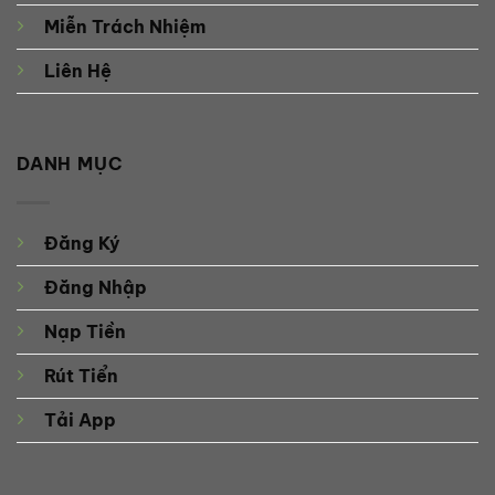
Miễn Trách Nhiệm
Liên Hệ
DANH MỤC
Đăng Ký
Đăng Nhập
Nạp Tiền
Rút Tiển
Tải App