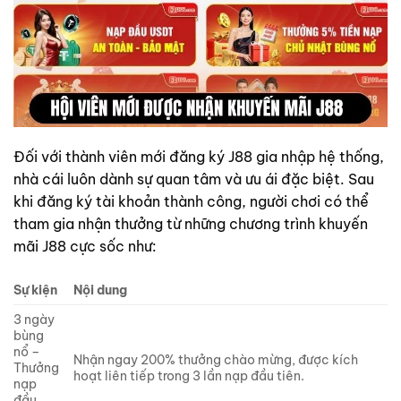
Đối với thành viên mới đăng ký J88 gia nhập hệ thống,
nhà cái luôn dành sự quan tâm và ưu ái đặc biệt. Sau
khi đăng ký tài khoản thành công, người chơi có thể
tham gia nhận thưởng từ những chương trình khuyến
mãi J88 cực sốc như:
Sự kiện
Nội dung
3 ngày
bùng
nổ –
Nhận ngay 200% thưởng chào mừng, được kích
Thưởng
hoạt liên tiếp trong 3 lần nạp đầu tiên.
nạp
đầu