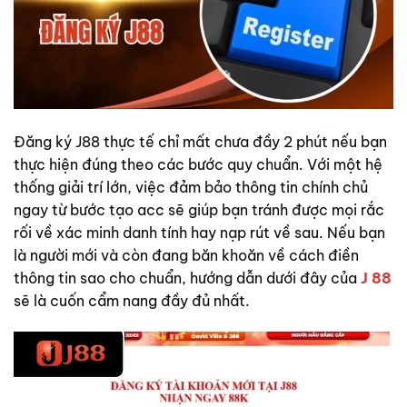
Đăng ký J88 thực tế chỉ mất chưa đầy 2 phút nếu bạn
thực hiện đúng theo các bước quy chuẩn. Với một hệ
thống giải trí lớn, việc đảm bảo thông tin chính chủ
ngay từ bước tạo acc sẽ giúp bạn tránh được mọi rắc
rối về xác minh danh tính hay nạp rút về sau. Nếu bạn
là người mới và còn đang băn khoăn về cách điền
thông tin sao cho chuẩn, hướng dẫn dưới đây của
J 88
sẽ là cuốn cẩm nang đầy đủ nhất.