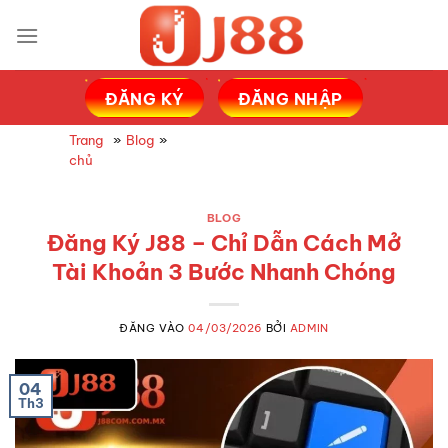
Bỏ
qua
nội
dung
ĐĂNG KÝ
ĐĂNG NHẬP
Trang
»
Blog
»
Đăng Ký J88 – Chỉ Dẫn Cách Mở Tài
chủ
Khoản 3 Bước Nhanh Chóng
BLOG
Đăng Ký J88 – Chỉ Dẫn Cách Mở
Tài Khoản 3 Bước Nhanh Chóng
ĐĂNG VÀO
04/03/2026
BỞI
ADMIN
04
Th3