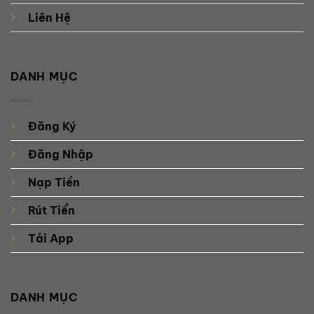
Liên Hệ
DANH MỤC
Đăng Ký
Đăng Nhập
Nạp Tiền
Rút Tiển
Tải App
DANH MỤC