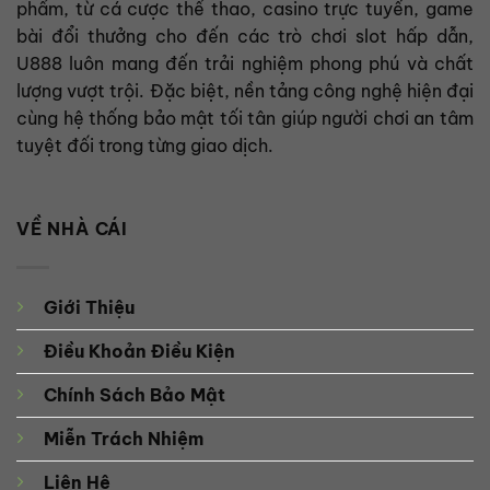
phẩm, từ cá cược thể thao, casino trực tuyến, game
bài đổi thưởng cho đến các trò chơi slot hấp dẫn,
U888 luôn mang đến trải nghiệm phong phú và chất
lượng vượt trội. Đặc biệt, nền tảng công nghệ hiện đại
cùng hệ thống bảo mật tối tân giúp người chơi an tâm
tuyệt đối trong từng giao dịch.
VỀ NHÀ CÁI
Giới Thiệu
Điều Khoản Điều Kiện
Chính Sách Bảo Mật
Miễn Trách Nhiệm
Liên Hệ