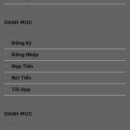
DANH MỤC
Đăng Ký
Đăng Nhập
Nạp Tiền
Rút Tiển
Tải App
DANH MỤC