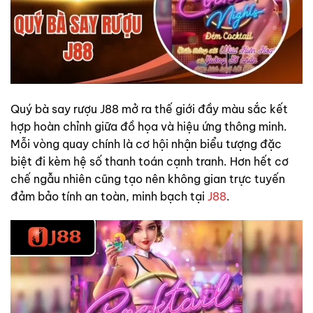
Quý bà say rượu J88 mở ra thế giới đầy màu sắc kết
hợp hoàn chỉnh giữa đồ họa và hiệu ứng thông minh.
Mỗi vòng quay chính là cơ hội nhận biểu tượng đặc
biệt đi kèm hệ số thanh toán cạnh tranh. Hơn hết cơ
chế ngẫu nhiên cũng tạo nên không gian trực tuyến
đảm bảo tính an toàn, minh bạch tại
J88
.