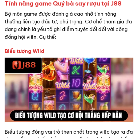
Tính năng game Quý bà say rượu tại J88
Bộ môn game được đánh giá cao nhờ tính năng
thưởng liên tục đầu tư, chú trọng. Cơ chế tham gia đa
dạng chính là yếu tố ghi điểm tuyệt đối đối với cộng
đồng hội viên. Cụ thể:
Biểu tượng Wild
Biểu tượng đóng vai trò then chốt trong việc tạo ra đa