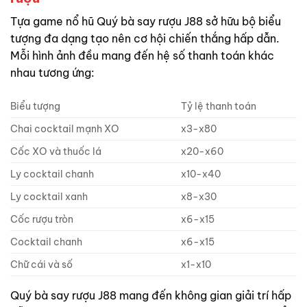
Tựa game nổ hũ Quý bà say rượu J88 sở hữu bộ biểu
tượng đa dạng tạo nên cơ hội chiến thắng hấp dẫn.
Mỗi hình ảnh đều mang đến hệ số thanh toán khác
nhau tương ứng:
Biểu tượng
Tỷ lệ thanh toán
Chai cocktail mạnh XO
x3-x80
Cốc XO và thuốc lá
x20-x60
Ly cocktail chanh
x10-x40
Ly cocktail xanh
x8-x30
Cốc rượu tròn
x6-x15
Cocktail chanh
x6-x15
Chữ cái và số
x1-x10
Quý bà say rượu J88 mang đến không gian giải trí hấp