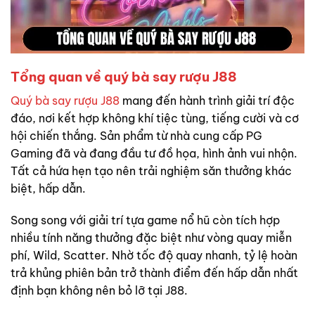
Tổng quan về quý bà say rượu J88
Quý bà say rượu J88
mang đến hành trình giải trí độc
đáo, nơi kết hợp không khí tiệc tùng, tiếng cười và cơ
hội chiến thắng. Sản phẩm từ nhà cung cấp PG
Gaming đã và đang đầu tư đồ họa, hình ảnh vui nhộn.
Tất cả hứa hẹn tạo nên trải nghiệm săn thưởng khác
biệt, hấp dẫn.
Song song với giải trí tựa game nổ hũ còn tích hợp
nhiều tính năng thưởng đặc biệt như vòng quay miễn
phí, Wild, Scatter. Nhờ tốc độ quay nhanh, tỷ lệ hoàn
trả khủng phiên bản trở thành điểm đến hấp dẫn nhất
định bạn không nên bỏ lỡ tại J88.