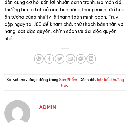
dẫn cùng cơ hội săn lợi nhuận cạnh tranh. Bộ môn đổi
thưởng hội tụ tất cả các tính năng thông minh, đồ họa
ấn tượng cũng như tỷ lệ thanh toán minh bạch. Truy
cập ngay tại J88 để khám phá, thử thách bản thân với
hàng loạt đặc quyền, chính sách ưu đãi độc quyền
nhé.
Bài viết này được đăng trong
Sản Phẩm
. Đánh dấu
liên kết thường
trực
.
ADMIN