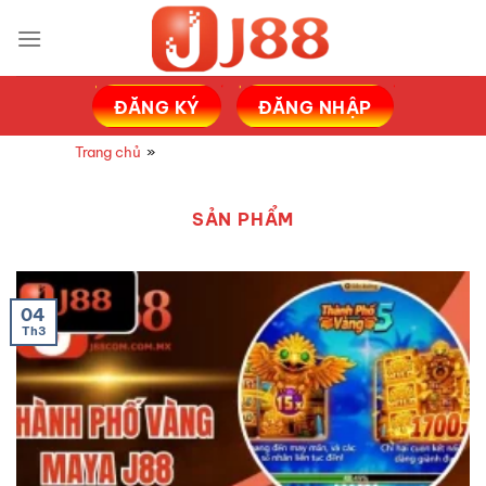
Bỏ
qua
nội
dung
ĐĂNG KÝ
ĐĂNG NHẬP
Trang chủ
»
Sản Phẩm
SẢN PHẨM
04
Th3