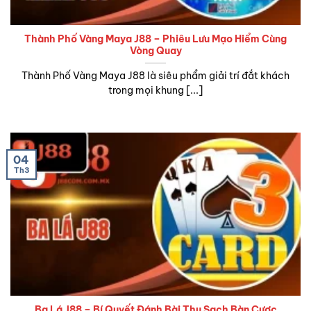
Thành Phố Vàng Maya J88 – Phiêu Lưu Mạo Hiểm Cùng
Vòng Quay
Thành Phố Vàng Maya J88 là siêu phẩm giải trí đắt khách
trong mọi khung [...]
04
Th3
Ba Lá J88 – Bí Quyết Đánh Bài Thu Sạch Bàn Cược